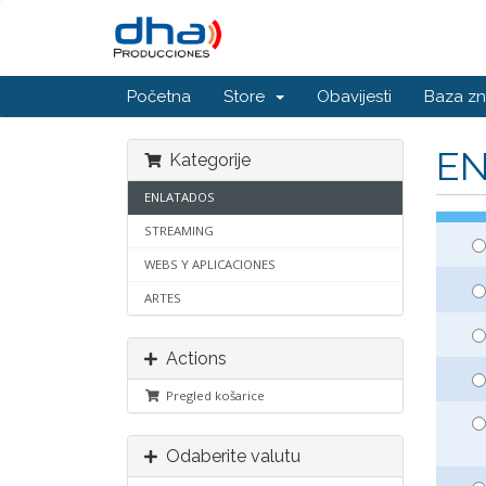
Početna
Store
Obavijesti
Baza zn
E
Kategorije
ENLATADOS
STREAMING
WEBS Y APLICACIONES
ARTES
Actions
Pregled košarice
Odaberite valutu