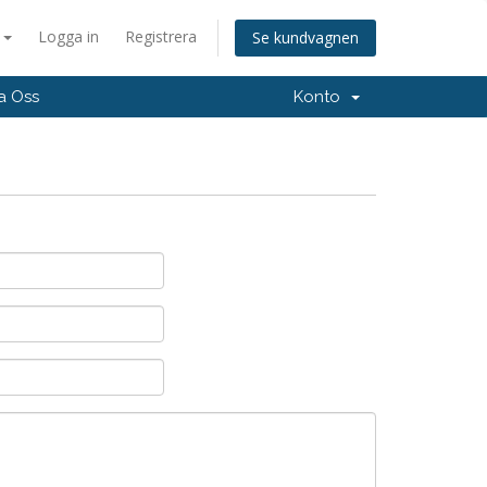
a
Logga in
Registrera
Se kundvagnen
a Oss
Konto