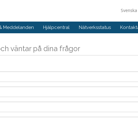
Svensk
 & Meddelanden
Hjälpcentral
Nätverksstatus
Kontakt
och väntar på dina frågor